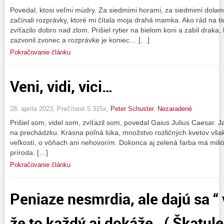
Povedal, ktosi veľmi múdry. Za siedmimi horami, za siedmimi dola
začínali rozprávky, ktoré mi čítala moja drahá mamka. Ako rád na
zvíťazilo dobro nad zlom. Prišiel rytier na bielom koni a zabil draka, 
zazvonil zvonec a rozprávke je koniec… […]
Pokračovanie článku
Veni, vidi, vici…
28. apríla 2023, Prečítané 5 315x,
Peter Schuster
,
Nezaradené
Prišiel som, videl som, zvíťazil som, povedal Gaius Julius Caesar.
na prechádzku. Krásna poľná lúka, množstvo rozličných kvetov však
veľkostí, o vôňach ani nehovorím. Dokonca aj zelená farba má mili
príroda. […]
Pokračovanie článku
Peniaze nesmrdia, ale dajú sa “ 
že to každý aj dokáže…( Škatule