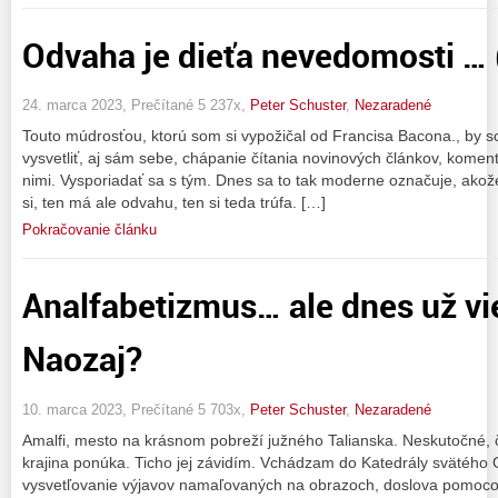
Odvaha je dieťa nevedomosti … 
24. marca 2023, Prečítané 5 237x,
Peter Schuster
,
Nezaradené
Touto múdrosťou, ktorú som si vypožičal od Francisa Bacona., by 
vysvetliť, aj sám sebe, chápanie čítania novinových článkov, komentá
nimi. Vysporiadať sa s tým. Dnes sa to tak moderne označuje, akož
si, ten má ale odvahu, ten si teda trúfa. […]
Pokračovanie článku
Analfabetizmus… ale dnes už vie
Naozaj?
10. marca 2023, Prečítané 5 703x,
Peter Schuster
,
Nezaradené
Amalfi, mesto na krásnom pobreží južného Talianska. Neskutočné, 
krajina ponúka. Ticho jej závidím. Vchádzam do Katedrály svätého
vysvetľovanie výjavov namaľovaných na obrazoch, doslova pomocou