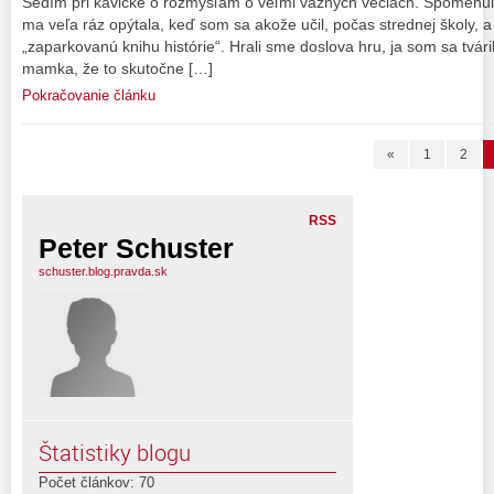
Sedím pri kávičke o rozmýšľam o veľmi vážnych veciach. Spomenul
ma veľa ráz opýtala, keď som sa akože učil, počas strednej školy, 
„zaparkovanú knihu histórie“. Hrali sme doslova hru, ja som sa tvári
mamka, že to skutočne […]
Pokračovanie článku
«
1
2
RSS
Peter Schuster
schuster.blog.pravda.sk
Štatistiky blogu
Počet článkov: 70