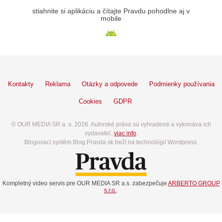
stiahnite si aplikáciu a čítajte Pravdu pohodlne aj v
mobile
Kontakty
Reklama
Otázky a odpovede
Podmienky používania
Cookies
GDPR
© OUR MEDIA SR a. s. 2026. Autorské práva sú vyhradené a vykonáva ich
vydavateľ,
viac info
.
Blogovací systém Blog.Pravda.sk beží na technológií Wordpress.
Kompletný video servis pre OUR MEDIA SR a.s. zabezpečuje
ARBERTO GROUP
s.r.o.
.