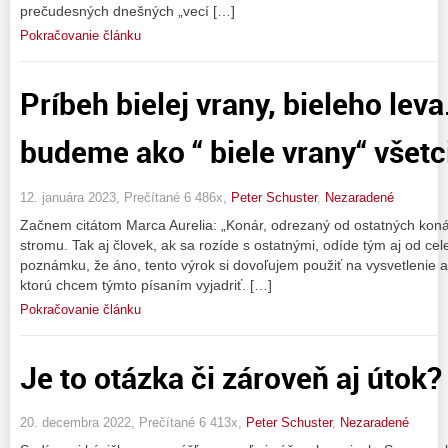
prečudesných dnešných „vecí […]
Pokračovanie článku
Príbeh bielej vrany, bieleho lev
budeme ako “ biele vrany“ všet
12. januára 2023, Prečítané 6 486x,
Peter Schuster
,
Nezaradené
Začnem citátom Marca Aurelia: „Konár, odrezaný od ostatných konár
stromu. Tak aj človek, ak sa rozíde s ostatnými, odíde tým aj od cel
poznámku, že áno, tento výrok si dovoľujem použiť na vysvetlenie a
ktorú chcem týmto písaním vyjadriť. […]
Pokračovanie článku
Je to otázka či zároveň aj útok?
20. decembra 2022, Prečítané 6 413x,
Peter Schuster
,
Nezaradené