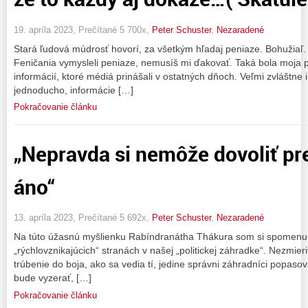
19. apríla 2023, Prečítané 5 700x,
Peter Schuster
,
Nezaradené
Stará ľudová múdrosť hovorí, za všetkým hľadaj peniaze. Bohužiaľ
Feničania vymysleli peniaze, nemusíš mi ďakovať. Taká bola moja pr
informácií, ktoré médiá prinášali v ostatných dňoch. Veľmi zvláštne
jednoducho, informácie […]
Pokračovanie článku
„Nepravda si nemôže dovoliť pr
áno“
13. apríla 2023, Prečítané 5 692x,
Peter Schuster
,
Nezaradené
Na túto úžasnú myšlienku Rabíndranátha Thákura som si spomenul p
„rýchlovznikajúcich“ stranách v našej „politickej záhradke“. Nezmier
trúbenie do boja, ako sa vedia tí, jedine správni záhradníci popasov
bude vyzerať, […]
Pokračovanie článku