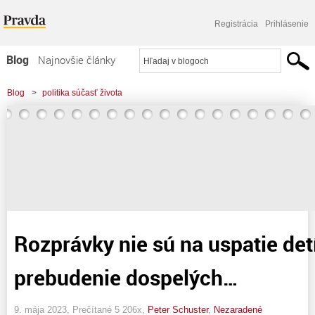
Registrácia
Prihlásenie
Blog
Najnovšie články
Najčítanejšie články
Blog
>
politika súčasť života
Najkomentovanejšie články
Zoznam blogov
Komerčné blogy
Rozprávky nie sú na uspatie detí
prebudenie dospelých…
9. mája 2023, Prečítané 5 206x,
Peter Schuster
,
Nezaradené