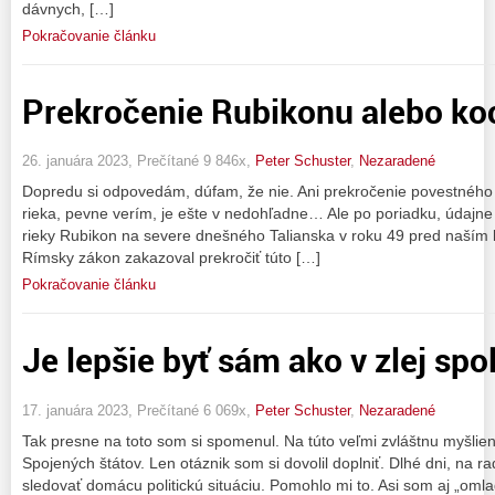
dávnych, […]
Pokračovanie článku
Prekročenie Rubikonu alebo ko
26. januára 2023, Prečítané 9 846x,
Peter Schuster
,
Nezaradené
Dopredu si odpovedám, dúfam, že nie. Ani prekročenie povestného
rieka, pevne verím, je ešte v nedohľadne… Ale po poriadku, údajne 
rieky Rubikon na severe dnešného Talianska v roku 49 pred naším 
Rímsky zákon zakazoval prekročiť túto […]
Pokračovanie článku
Je lepšie byť sám ako v zlej spo
17. januára 2023, Prečítané 6 069x,
Peter Schuster
,
Nezaradené
Tak presne na toto som si spomenul. Na túto veľmi zvláštnu myšlienk
Spojených štátov. Len otáznik som si dovolil doplniť. Dlhé dni, na ra
sledovať domácu politickú situáciu. Pomohlo mi to. Asi som aj „omla