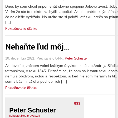
Dnes by som chcel pripomenúť slovné spojenie Jóbova zvesť, Jóbo
Verím že ste to niekde zachytili, započuli. Ak nie, patríte k tým šť
čo najdlhšie vydržalo. No určite ste si položili otázku, prečo sa pý
[…]
Pokračovanie článku
Nehaňte ľud môj…
10. decembra 2021, Prečítané 6 844x,
Peter Schuster
Ak dovolíte, začnem veľmi krátkym úryvkom z básne Andreja Sládkov
tatranskom, v roku 1845. Priznám sa, že som sa k tomu textu dosta
nemu s obidvom, úctou a rešpektom, aj keď nie som literárny kritik.
som v básni našiel a pochopil ich […]
Pokračovanie článku
RSS
Peter Schuster
schuster.blog.pravda.sk