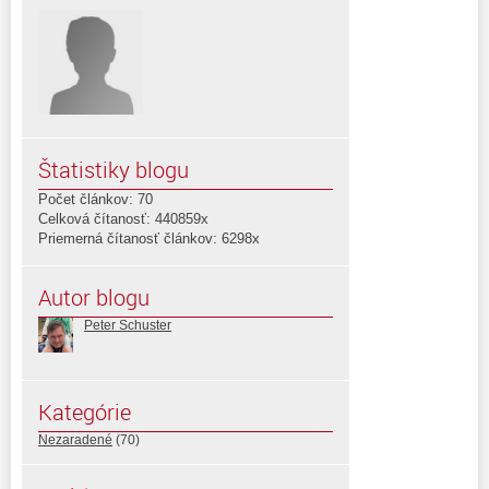
Štatistiky blogu
Počet článkov: 70
Celková čítanosť: 440859x
Priemerná čítanosť článkov: 6298x
Autor blogu
Peter Schuster
Kategórie
Nezaradené
(70)