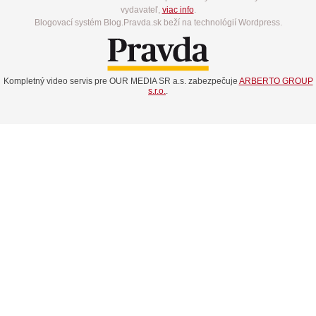
vydavateľ,
viac info
.
Blogovací systém Blog.Pravda.sk beží na technológií Wordpress.
Kompletný video servis pre OUR MEDIA SR a.s. zabezpečuje
ARBERTO GROUP
s.r.o.
.