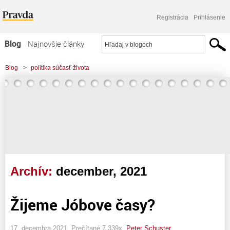
Registrácia
Prihlásenie
Blog
Najnovšie články
Najčítanejšie články
Blog
>
politika súčasť života
Najkomentovanejšie články
Zoznam blogov
Komerčné blogy
Archív:
december, 2021
Žijeme Jóbove časy?
17. decembra 2021, Prečítané 7 339x,
Peter Schuster