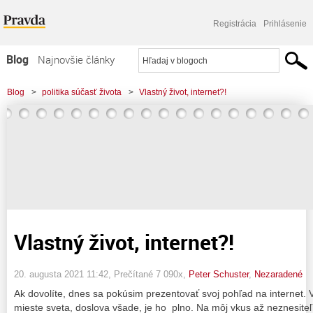
Registrácia
Prihlásenie
Blog
Najnovšie články
Najčítanejšie články
Blog
>
politika súčasť života
>
Vlastný život, internet?!
Najkomentovanejšie články
Zoznam blogov
Komerčné blogy
Vlastný život, internet?!
20. augusta 2021 11:42
, Prečítané 7 090x,
Peter Schuster
,
Nezaradené
Ak dovolíte, dnes sa pokúsim prezentovať svoj pohľad na internet.
mieste sveta, doslova všade, je ho plno. Na môj vkus až neznesiteľ