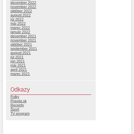
december 2022
november 2022
október 2022
august 2022
júl 2022
máj 2022
marec 2022
január 2022
december 2021
november 2021
október 2021
september 2021
august 2021
júl 2021
jún 2021
máj 2021
apríl 2021
marec 2021
Odkazy
Fotky
Pravda.sk
Recepty
Šport
TV program