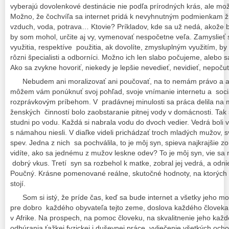
vyberajú dovolenkové destinácie nie podľa prírodných krás, ale možn
Možno, že čochvíľa sa internet pridá k nevyhnutným podmienkam živ
vzduch, voda, potrava… Ktovie? Príkladov, kde sa už nedá, akože b
by som mohol, určite aj vy, vymenovať nespočetne veľa. Zamyslieť
využitia, respektíve použitia, ak dovolíte, zmysluplným využitím, by 
rôzni špecialisti a odborníci. Možno ich len slabo počujeme, alebo sa
Ako sa zvykne hovoriť, niekedy je lepšie nevedieť, nevidieť, nepočuť
Nebudem ani moralizovať ani poučovať, na to nemám právo a ani
môžem vám ponúknuť svoj pohľad, svoje vnímanie internetu a sociá
rozprávkovým príbehom. V pradávnej minulosti sa práca delila na
ženských činností bolo zaobstaranie pitnej vody v domácnosti. Tak s
studni po vodu. Každá si nabrala vodu do dvoch vedier. Vedrá boli v
s námahou niesli. V diaľke videli prichádzať troch mladých mužov, s
spev. Jedna z nich sa pochválila, to je môj syn, spieva najkrajšie z
vidíte, ako sa jednému z mužov leskne odev? To je môj syn, vie sa n
dobrý vkus. Tretí syn sa rozbehol k matke, zobral jej vedrá, a od
Poučný. Krásne pomenované reálne, skutočné hodnoty, na ktorých ľu
stojí.
Som si istý, že príde čas, keď sa bude internet a všetky jeho mož
pre dobro každého obyvateľa tejto zeme, doslova každého človeka 
v Afrike. Na prospech, na pomoc človeku, na skvalitnenie jeho každ
odbúrania ťažkej fyzickej i duševnej práce, vyliečenie všetkých och