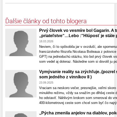
Ďalšie články od tohto blogera
Prvý človek vo vesmíre bol Gagarin. A 
„priateľstve“…Lebo :“Hlúposť je stále 
18.03.2026
Neviem, či to spôsobila jar v ovzduší, ale spomenul
francúzskeho filozofa Nicolasa Boileaua z polovice
GPT) na jednoduchú otázku, kto bol prvý človek v
som vedel aj doteraz. Následne som si dovolil ju pož
Vymývanie reality sa zrýchľuje..(pozrel
som jedného z vinníkov II )
23.09.2025
Vraciam sa neskoro večer, presnejšie, veľmi skoro
minulého režimu, vždy sa snažím po dlhšej ceste do
ho odstaviť. Náhlivým krokom som smeroval do vnút
400-kilometrovej ceste som chcel som byť čo najrýc
„Pýcha zmenila anjelov na diablov, poko