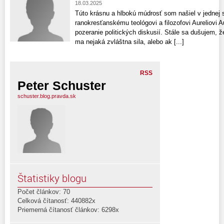
18.03.2025
Túto krásnu a hlbokú múdrosť som našiel v jednej s
ranokresťanskému teológovi a filozofovi Aureliovi 
pozeranie politických diskusií. Stále sa dušujem, že
ma nejaká zvláštna sila, alebo ak [...]
RSS
Peter Schuster
schuster.blog.pravda.sk
Štatistiky blogu
Počet článkov: 70
Celková čítanosť: 440882x
Priemerná čítanosť článkov: 6298x