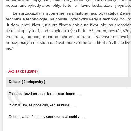
nepoznané výhody a benefity. Je to, a hlavne bude, úžasný vynále
Len si zakaždým spomeniem na históriu nás, obyvateľov Zeme, 
technika a technológie, najnovšie výdobytky vedy a techniky, boli po
ľuďom, proti životu, nie pre život a právo na život, ale na presaden
úzkej skupiny ľudí, nad skupinou iných ľudí. Až potom, neskôr, vždy
záchranu, pomoc, prípadne ochranu, obranu… Na záver si dovolím ci
nebezpečným miestom na život, nie kvôli ľuďom, ktorí sú zlí, ale kvô
nič.“
«
Ako sa cítiš ,pane?
Debata ( 3 príspevky )
Zalezi na kazdom z nas kolko casu denne... ...
"Som si istý, že príde čas, keď sa bude... ...
Dobra uvaha. Pridal by som k tomu aj mobily... ...