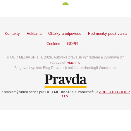
Kontakty
Reklama
Otázky a odpovede
Podmienky používania
Cookies
GDPR
© OUR MEDIA SR a. s. 2026. Autorské práva sú vyhradené a vykonáva ich
vydavateľ,
viac info
.
Blogovací systém Blog.Pravda.sk beží na technológií Wordpress.
Kompletný video servis pre OUR MEDIA SR a.s. zabezpečuje
ARBERTO GROUP
s.r.o.
.