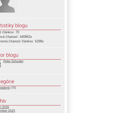
tistiky blogu
t článkov: 70
ová čítanosť: 440863x
merná čítanosť článkov: 6298x
or blogu
Peter Schuster
egórie
radené
(70)
hív
c 2026
ember 2025