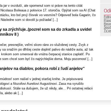
la jar v ovzduší, ale spomenul som si práve na tento citát
Od
 Nicolasa Boileaua z polovice 17. storočia. Opýtal som sa AI (Chat
tázku, kto bol prvý človek vo vesmíre? Odpoveď bola Gagarin, čo
Fotky
Následne som si dovolil ju požiadať [...]
Prav
Rece
Šport
y sa zrýchľuje..(pozrel som sa do zrkadla a uvidel
TV p
nníkov II )
čer, presnejšie, veľmi skoro ráno zo služobnej cesty. Zvyk z
 sa snažím po dlhšej ceste doplniť palivo do nádrže auta, až tak
m krokom som smeroval do vnútra čerpacej stanice zaplatiť. Po
e som chcel som byť čo najrýchlejšie doma. Moju pozornosť [...]
njelov na diablov, pokora robí z ľudí anjelov“
múdrosť som našiel v jednej staršej knihe. Je pripisovaná
ógovi a filozofovi Aureliovi Augustinovi. Zasa ma vyrušilo
diskusií. Stále sa dušujem, že už nikdy, ale… Pri ostatnej relácii
a, alebo ak [...]