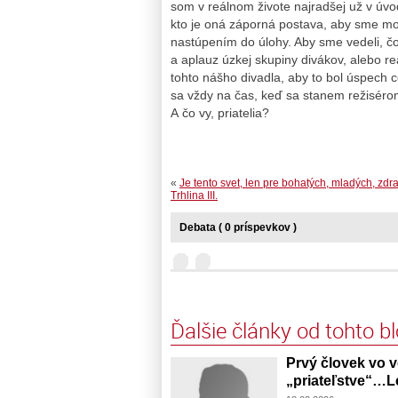
som v reálnom živote najradšej už v úvod
kto je oná záporná postava, aby sme moh
nastúpením do úlohy. Aby sme vedeli, č
a aplauz úzkej skupiny divákov, alebo r
tohto nášho divadla, aby to bol úspech c
sa vždy na čas, keď sa stanem režiséro
A čo vy, priatelia?
«
Je tento svet, len pre bohatých, mladých, zd
Trhlina III.
Debata ( 0 príspevkov )
Ďalšie články od tohto b
Prvý človek vo v
„priateľstve“…Le