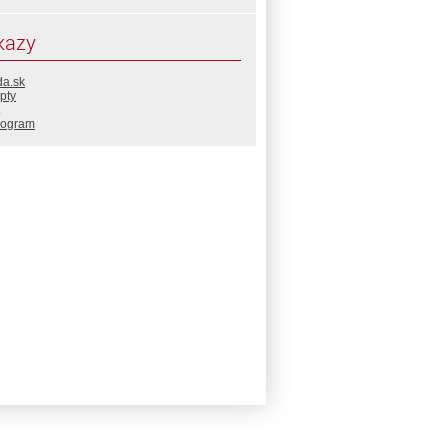
kazy
da.sk
pty
rogram