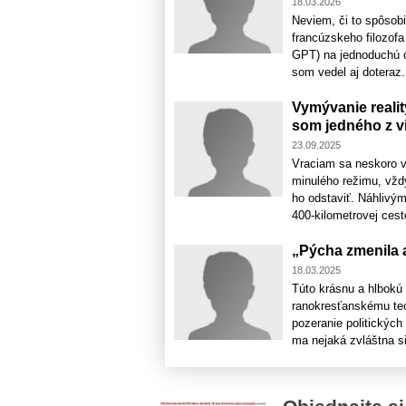
18.03.2026
Neviem, či to spôsobi
francúzskeho filozofa
GPT) na jednoduchú o
som vedel aj doteraz. 
Vymývanie realit
som jedného z vi
23.09.2025
Vraciam sa neskoro ve
minulého režimu, vždy
ho odstaviť. Náhlivý
400-kilometrovej cest
„Pýcha zmenila a
18.03.2025
Túto krásnu a hlbokú 
ranokresťanskému teol
pozeranie politických 
ma nejaká zvláštna sil