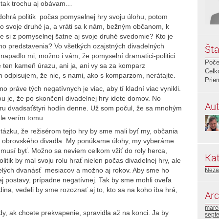
j tak trochu aj obávam…
dohrá politik počas pomyselnej hry svoju úlohu, potom
o svoje druhé ja, a vráti sa k nám, bežným občanom, k
ie si z pomyselnej šatne aj svoje druhé svedomie? Kto je
o predstavenia? Vo všetkých ozajstných divadelných
Šta
napadlo mi, možno i vám, že pomyselní dramatici-politici
Poče
 ten kameň úrazu, ani ja, ani vy sa za komparz
Celk
 odpisujem, že nie, s nami, ako s komparzom, nerátajte.
Prie
 práve tých negatívnych je viac, aby tí kladní viac vynikli.
ou je, že po skončení divadelnej hry idete domov. No
Aut
hru dvadsaťštyri hodín denne. Už som počul, že sa mnohým
 ale verím tomu.
ku, že režisérom tejto hry by sme mali byť my, občania
tohto obrovského divadla. My ponúkame úlohy, my vyberáme
aj musí byť. Možno sa neviem celkom vžiť do roly herca,
Kat
olitik by mal svoju rolu hrať nielen počas divadelnej hry, ale
 celých dvanásť mesiacov a možno aj rokov. Aby sme ho
Neza
ej postavy, prípadne negatívnej. Tak by sme mohli oveľa
rdina, vedeli by sme rozoznať aj to, kto sa na koho iba hrá,
Arc
mare
, ak chcete prekvapenie, spravidla až na konci. Ja by
sept