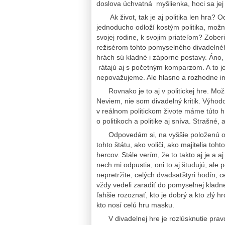
doslova úchvatná myšlienka, hoci sa je
Ak život, tak je aj politika len hra? O
jednoducho odloží kostým politika, možn
svojej rodine, k svojim priateľom? Zober
režisérom tohto pomyselného divadelnéh
hrách sú kladné i záporne postavy. Áno, 
rátajú aj s početným komparzom. A to je
nepovažujeme. Ale hlasno a rozhodne im
Rovnako je to aj v politickej hre. Možno
Neviem, nie som divadelný kritik. Výhod
v reálnom politickom živote máme túto 
o politikoch a politike aj sníva. Strašné,
Odpovedám si, na vyššie položenú otáz
tohto štátu, ako voliči, ako majitelia 
hercov. Stále verím, že to takto aj je a 
nech mi odpustia, oni to aj študujú, ale p
nepretržite, celých dvadsaťštyri hodín,
vždy vedeli zaradiť do pomyselnej kladn
ľahšie rozoznať, kto je dobrý a kto zlý h
kto nosí celú hru masku.
V divadelnej hre je rozlúsknutie pravdy