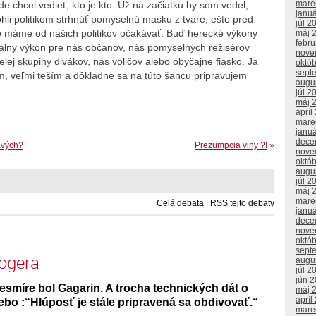
mare
e chcel vedieť, kto je kto. Už na začiatku by som vedel,
janu
li politikom strhnúť pomyselnú masku z tváre, ešte pred
júl 2
o máme od našich politikov očakávať. Buď herecké výkony
máj 
febr
eálny výkon pre nás občanov, nás pomyselných režisérov
nove
elej skupiny divákov, nás voličov alebo obyčajne fiasko. Ja
októ
sept
m, veľmi teším a dôkladne sa na túto šancu pripravujem
augu
júl 2
máj 
apríl
mare
janu
dece
ravých?
Prezumpcia viny ?!
»
nove
októ
augu
júl 2
máj 
mare
Celá debata
|
RSS tejto debaty
janu
dece
nove
októ
sept
logera
augu
júl 2
jún 
esmíre bol Gagarin. A trocha technických dát o
máj 
apríl
bo :“Hlúposť je stále pripravená sa obdivovať.“
mare