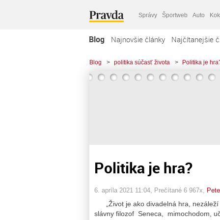
Správy
Športweb
Auto
Kok
Blog
Najnovšie články
Najčítanejšie č
Blog
>
politika súčasť života
>
Politika je hra
Politika je hra?
6. apríla 2021 11:04
, Prečítané 6 967x,
Pete
„Život je ako divadelná hra, nezáleží n
slávny filozof Seneca, mimochodom, uč