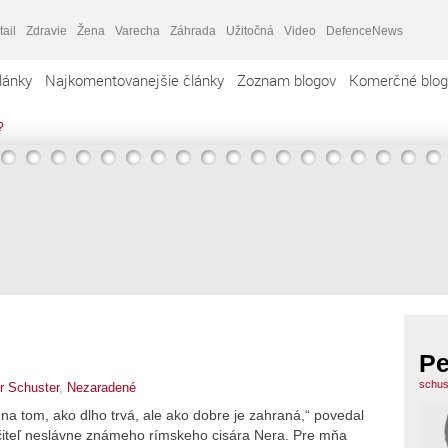
tail
Zdravie
Žena
Varecha
Záhrada
Užitočná
Video
DefenceNews
lánky
Najkomentovanejšie články
Zoznam blogov
Komerčné blog
?
Pe
schus
r Schuster
,
Nezaradené
a tom, ako dlho trvá, ale ako dobre je zahraná,“ povedal
iteľ neslávne známeho rímskeho cisára Nera. Pre mňa